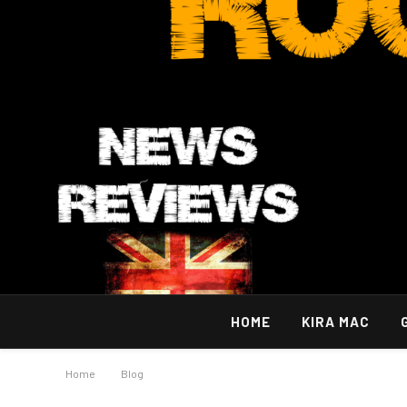
HOME
KIRA MAC
Home
»
Blog
»
Khám Phá Fabet.fam – Nền Tảng Cá Cược Trực Tuyế