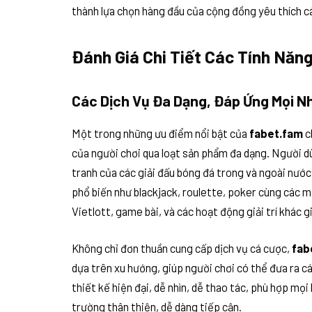
thành lựa chọn hàng đầu của cộng đồng yêu thích c
Đánh Giá Chi Tiết Các Tính Nă
Các Dịch Vụ Đa Dạng, Đáp Ứng Mọi N
Một trong những ưu điểm nổi bật của
fabet.fam
c
của người chơi qua loạt sản phẩm đa dạng. Người dù
tranh của các giải đấu bóng đá trong và ngoài nước
phổ biến như blackjack, roulette, poker cùng các m
Vietlott, game bài, và các hoạt động giải trí khác g
Không chỉ đơn thuần cung cấp dịch vụ cá cược,
fab
dựa trên xu hướng, giúp người chơi có thể đưa ra cá
thiết kế hiện đại, dễ nhìn, dễ thao tác, phù hợp mọi
trường thân thiện, dễ dàng tiếp cận.