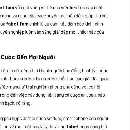
et.fam
vẫn giữ vững vị thế qua việc liên tục cập nhật
a dạng và cung cấp các khuyến mãi hấp dẫn, giúp thu hút
 của
fabet.fam
chính là sự cam kết đảm bảo tính minh
huyên nghiệp luôn sẵn sàng giải đáp mọi thắc mắc của
 Cược Đến Mọi Người
 hiện rõ sứ mệnh trở thành người bạn đồng hành lý tưởng
ình thức cá cược, từ cá cược thể thao các giải đấu quốc
việc mang lại trải nghiệm phong phú cùng với cơ hội
rọng đến việc xây dựng nền tảng cá cược an toàn, bảo
nh bạch, rõ ràng.
ng phù hợp với thói quen sử dụng smartphone của người
ối ưu về mọi mặt này là lý do vì sao
fabet
ngày càng trở