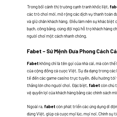
Trong bối cảnh thị trường cạnh tranh khốc liệt,
fab
các trò chơi mới, mở rộng các dịch vụ thanh toán đ
và giữ chân khách hàng. Điều làm nên sự khác biệt
bạch, công bằng, cùng đội ngũ hỗ trợ khách hàng c
người chơi một cách nhanh chóng.
Fabet – Sứ Mệnh Đưa Phong Cách Cá
Fabet
không chỉ là tên gọi của nhà cái, mà còn thể
của cộng đồng cá cược Việt. Sự đa dạng trong các h
tế đến các game casino trực tuyến, đều hướng tới 
thắng lớn cho người chơi. Đặc biệt,
fabet
còn chú t
vệ quyền lợi của khách hàng bằng các chính sách mi
Ngoài ra,
fabet
còn phát triển các ứng dụng di độ
dùng Việt, giúp cá cược mọi lúc, mọi nơi. Chính sự t