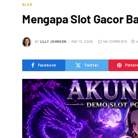
BLOG
Mengapa Slot Gacor Ba
BY
LILLY JOHNSON
MAY 13, 2026
NO COMMENTS
Facebook
Twitter
Pinter