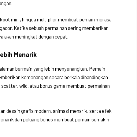
angan.
jackpot mini, hingga multiplier membuat pemain merasa
p gacor. Ketika sebuah permainan sering memberikan
a akan meningkat dengan cepat.
ebih Menarik
galaman bermain yang lebih menyenangkan. Pemain
memberikan kemenangan secara berkala dibandingkan
 scatter, wild, atau bonus game membuat permainan
kan desain grafis modern, animasi menarik, serta efek
l menarik dan peluang bonus membuat pemain semakin