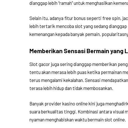
dianggap lebih “ramah” untuk menghasilkan kemen
Selain itu, adanya fitur bonus seperti free spin, 
lebih tertarik mencoba slot yang sedang diangga
kemenangan kepada banyak pemain, popularitasny
Memberikan Sensasi Bermain yang L
Slot gacor juga sering dianggap memberikan pen
tentu akan merasa lebih puas ketika permainan 
terus mengalami kekalahan. Sensasi mendapatkan
terasa lebih hidup dan tidak membosankan.
Banyak provider kasino online kini juga menghadir
suara berkualitas tinggi. Kombinasi antara visua
nyaman menghabiskan waktu bermain slot online.