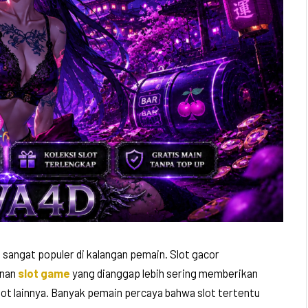
ah sangat populer di kalangan pemain. Slot gacor
inan
slot game
yang dianggap lebih sering memberikan
lot lainnya. Banyak pemain percaya bahwa slot tertentu