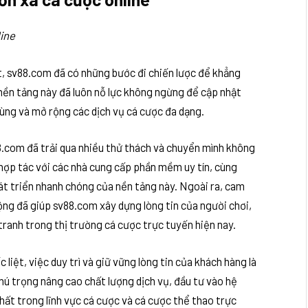
ine
, sv88.com đã có những bước đi chiến lược để khẳng
 nền tảng này đã luôn nỗ lực không ngừng để cập nhật
dùng và mở rộng các dịch vụ cá cược đa dạng.
v88.com đã trải qua nhiều thử thách và chuyển mình không
hợp tác với các nhà cung cấp phần mềm uy tín, cùng
át triển nhanh chóng của nền tảng này. Ngoài ra, cam
ộng đã giúp sv88.com xây dựng lòng tin của người chơi,
ranh trong thị trường cá cược trực tuyến hiện nay.
 liệt, việc duy trì và giữ vững lòng tin của khách hàng là
hú trọng nâng cao chất lượng dịch vụ, đầu tư vào hệ
ất trong lĩnh vực cá cược và cá cược thể thao trực