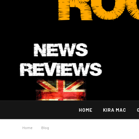
HOME
KIRA MAC
Home
»
Blog
»
SV88.com – Link Chính Thức Nhà Cái Uy Tín Hiện 