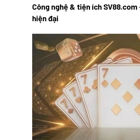
Công nghệ & tiện ích SV88.com 
hiện đại