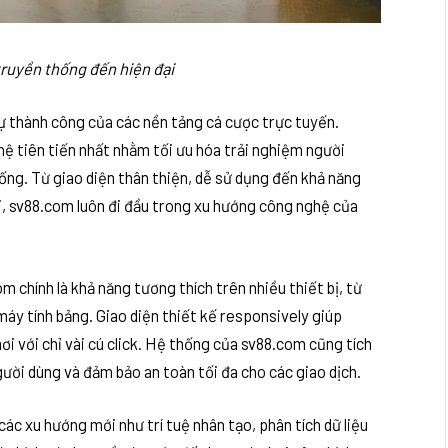
truyền thống đến hiện đại
ự thành công của các nền tảng cá cược trực tuyến.
ệ tiên tiến nhất nhằm tối ưu hóa trải nghiệm người
ống. Từ giao diện thân thiện, dễ sử dụng đến khả năng
, sv88.com luôn đi đầu trong xu hướng công nghệ của
 chính là khả năng tương thích trên nhiều thiết bị, từ
máy tính bảng. Giao diện thiết kế responsively giúp
ơi với chỉ vài cú click. Hệ thống của sv88.com cũng tích
ười dùng và đảm bảo an toàn tối đa cho các giao dịch.
ác xu hướng mới như trí tuệ nhân tạo, phân tích dữ liệu