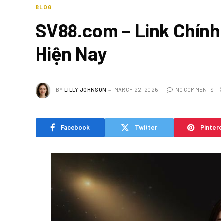
BLOG
SV88.com – Link Chính
Hiện Nay
BY
LILLY JOHNSON
MARCH 22, 2026
NO COMMENTS
Facebook
Twitter
Pinter