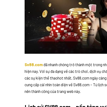
Sv88.com
đã nhanh chóng trở thành một trong nhữ
hiện nay. Với sự đa dạng về các trò chơi, dịch vụ 
các sự kiện thể thaohot nhất, Sv88.com ngày càng t
cung cấp cái nhìn toàn diện về Sv88.com – Từ lịch s
nên thành công của trang web này.
Lịch sử SV88.com – nền tảng vư