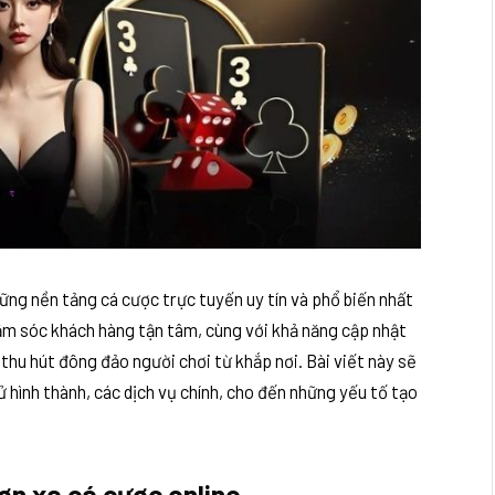
ng nền tảng cá cược trực tuyến uy tín và phổ biến nhất
chăm sóc khách hàng tận tâm, cùng với khả năng cập nhật
hu hút đông đảo người chơi từ khắp nơi. Bài viết này sẽ
ử hình thành, các dịch vụ chính, cho đến những yếu tố tạo
ơn xa cá cược online