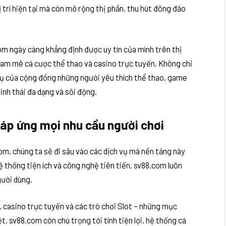
 trí hiện tại mà còn mở rộng thị phần, thu hút đông đảo
om ngày càng khẳng định được uy tín của mình trên thị
đam mê cá cược thể thao và casino trực tuyến. Không chỉ
 tụ của cộng đồng những người yêu thích thể thao, game
sinh thái đa dạng và sôi động.
áp ứng mọi nhu cầu người chơi
com, chúng ta sẽ đi sâu vào các dịch vụ mà nền tảng này
hệ thống tiện ích và công nghệ tiên tiến, sv88.com luôn
gười dùng.
, casino trực tuyến và các trò chơi Slot – những mục
t, sv88.com còn chú trọng tới tính tiện lợi, hệ thống cá